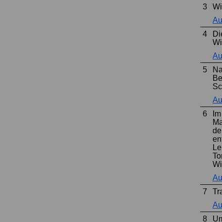
3
Wi
Au
4
Di
Wi
Au
5
Na
Be
Sc
Au
6
Im
Ma
de
en
Le
To
Wi
Au
7
Tr
Au
8
Um