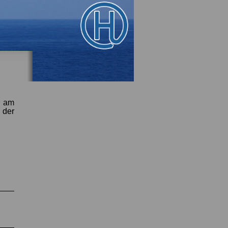
h am
 der