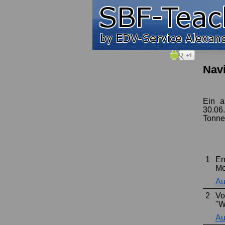
Nav
Ein a
30.06
Tonne
1
En
Mo
Au
2
Vo
"W
Au