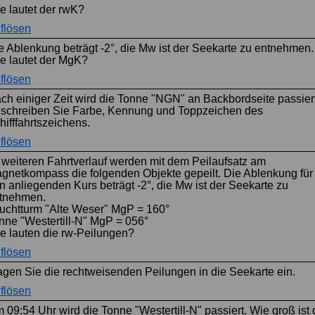
e lautet der rwK?
flösen
e Ablenkung beträgt -2°, die Mw ist der Seekarte zu entnehmen.
e lautet der MgK?
flösen
ch einiger Zeit wird die Tonne "NGN" an Backbordseite passiert
schreiben Sie Farbe, Kennung und Toppzeichen des
hifffahrtszeichens.
flösen
 weiteren Fahrtverlauf werden mit dem Peilaufsatz am
gnetkompass die folgenden Objekte gepeilt. Die Ablenkung für
n anliegenden Kurs beträgt -2°, die Mw ist der Seekarte zu
tnehmen.
uchtturm "Alte Weser" MgP = 160°
nne "Westertill-N" MgP = 056°
e lauten die rw-Peilungen?
flösen
agen Sie die rechtweisenden Peilungen in die Seekarte ein.
flösen
 09:54 Uhr wird die Tonne "Westertill-N" passiert. Wie groß ist 