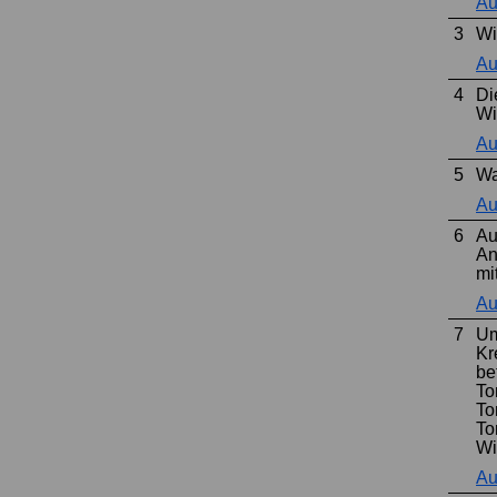
Au
3
Wi
Au
4
Di
Wi
Au
5
Wa
Au
6
Au
An
mi
Au
7
Um
Kr
be
To
To
To
Wi
Au