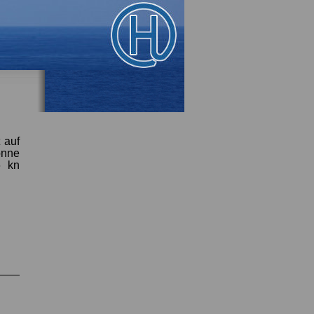
 auf
onne
6 kn