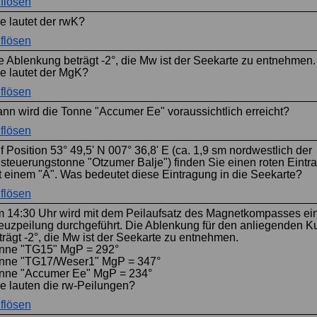
flösen
e lautet der rwK?
flösen
e Ablenkung beträgt -2°, die Mw ist der Seekarte zu entnehmen.
e lautet der MgK?
flösen
nn wird die Tonne "Accumer Ee" voraussichtlich erreicht?
flösen
f Position 53° 49,5' N 007° 36,8' E (ca. 1,9 sm nordwestlich der
steuerungstonne "Otzumer Balje") finden Sie einen roten Eintr
t einem "A". Was bedeutet diese Eintragung in die Seekarte?
flösen
 14:30 Uhr wird mit dem Peilaufsatz des Magnetkompasses ei
euzpeilung durchgeführt. Die Ablenkung für den anliegenden K
trägt -2°, die Mw ist der Seekarte zu entnehmen.
nne "TG15" MgP = 292°
nne "TG17/Weser1" MgP = 347°
nne "Accumer Ee" MgP = 234°
e lauten die rw-Peilungen?
flösen