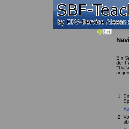
Nav
Ein S
der F
"1b/J
ange
1
En
Sp
Au
2
Vo
ab