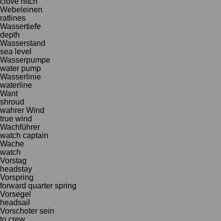
clove hitch
Webeleinen
ratlines
Wassertiefe
depth
Wasserstand
sea level
Wasserpumpe
water pump
Wasserlinie
waterline
Want
shroud
wahrer Wind
true wind
Wachführer
watch captain
Wache
watch
Vorstag
headstay
Vorspring
forward quarter spring
Vorsegel
headsail
Vorschoter sein
to crew