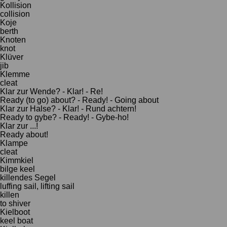
Kollision
collision
Koje
berth
Knoten
knot
Klüver
jib
Klemme
cleat
Klar zur Wende? - Klar! - Re!
Ready (to go) about? - Ready! - Going about
Klar zur Halse? - Klar! - Rund achtern!
Ready to gybe? - Ready! - Gybe-ho!
Klar zur ...!
Ready about!
Klampe
cleat
Kimmkiel
bilge keel
killendes Segel
luffing sail, lifting sail
killen
to shiver
Kielboot
keel boat