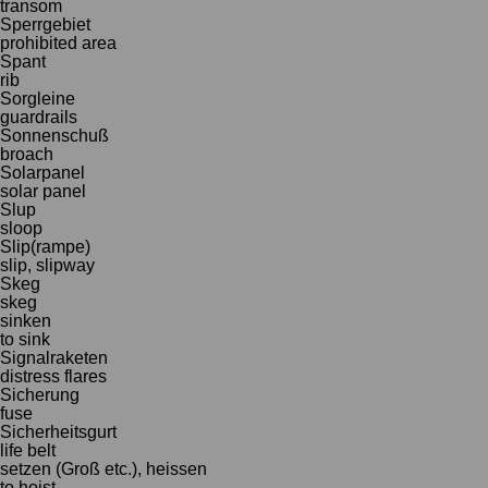
transom
Sperrgebiet
prohibited area
Spant
rib
Sorgleine
guardrails
Sonnenschuß
broach
Solarpanel
solar panel
Slup
sloop
Slip(rampe)
slip, slipway
Skeg
skeg
sinken
to sink
Signalraketen
distress flares
Sicherung
fuse
Sicherheitsgurt
life belt
setzen (Groß etc.), heissen
to hoist