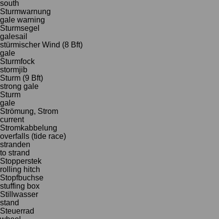
south
Sturmwarnung
gale warning
Sturmsegel
galesail
stürmischer Wind (8 Bft)
gale
Sturmfock
stormjib
Sturm (9 Bft)
strong gale
Sturm
gale
Strömung, Strom
current
Stromkabbelung
overfalls (tide race)
stranden
to strand
Stopperstek
rolling hitch
Stopfbuchse
stuffing box
Stillwasser
stand
Steuerrad