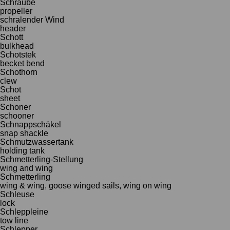
Schraube
propeller
schralender Wind
header
Schott
bulkhead
Schotstek
becket bend
Schothorn
clew
Schot
sheet
Schoner
schooner
Schnappschäkel
snap shackle
Schmutzwassertank
holding tank
Schmetterling-Stellung
wing and wing
Schmetterling
wing & wing, goose winged sails, wing on wing
Schleuse
lock
Schleppleine
tow line
Schlepper