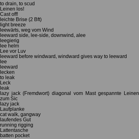
to drain, to scud
Leinen los!
Cast off!
leichte Brise (2 Bft)
light breeze
leewärts, weg vom Wind
leeward side, lee-side, downwind, alee
leegierig
lee helm
Lee vor Luv
leeward before windward, windward gives way to leeward
lee
leeward
lecken
to leak
Leck
leak
lazy jack (Fremdwort) diagonal vom Mast gespannte Leinen
zum Sic
lazy jack
Laufplanke
cat walk, gangway
laufendes Gut
running rigging
Lattentasche
batten pocket