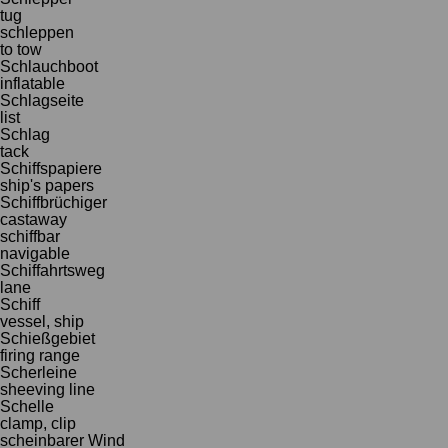
tug
schleppen
to tow
Schlauchboot
inflatable
Schlagseite
list
Schlag
tack
Schiffspapiere
ship's papers
Schiffbrüchiger
castaway
schiffbar
navigable
Schiffahrtsweg
lane
Schiff
vessel, ship
Schießgebiet
firing range
Scherleine
sheeving line
Schelle
clamp, clip
scheinbarer Wind