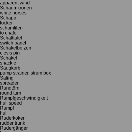
apparent wind
Schaumkronen
white horses
Schapp
locker
schamfilen
to chafe
Schalttafel
switch panel
Schäkelbolzen
clevis pin
Schäkel
shackle
Saugkorb
pump strainer, strum box
Saling
spreader
Rundtörn
round turn
Rumpfgeschwindigkeit
hull speed
Rumpf
hull
Ruderkoker
rudder trunk
Rudergänger