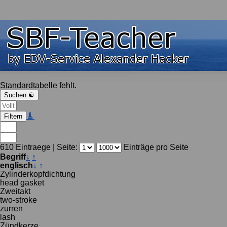
Standardtabelle fehlt.
🧹
610 Eintraege | Seite:
Einträge pro Seite
Begriff
↓
↑
englisch
↓
↑
Zylinderkopfdichtung
head gasket
Zweitakt
two-stroke
zurren
lash
Zündkerze