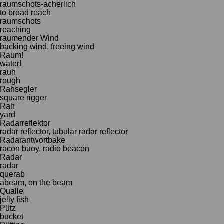
raumschots-acherlich
to broad reach
raumschots
reaching
raumender Wind
backing wind, freeing wind
Raum!
water!
rauh
rough
Rahsegler
square rigger
Rah
yard
Radarreflektor
radar reflector, tubular radar reflector
Radarantwortbake
racon buoy, radio beacon
Radar
radar
querab
abeam, on the beam
Qualle
jelly fish
Pütz
bucket