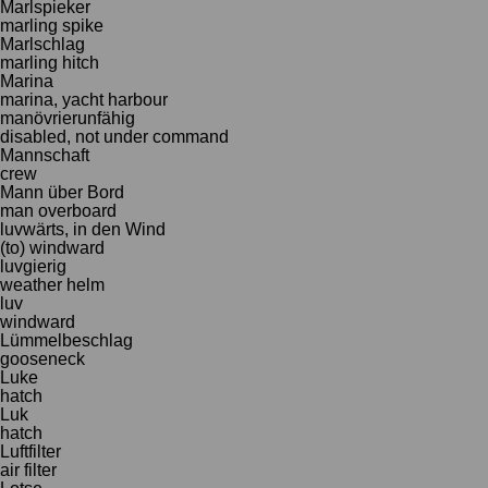
Marlspieker
marling spike
Marlschlag
marling hitch
Marina
marina, yacht harbour
manövrierunfähig
disabled, not under command
Mannschaft
crew
Mann über Bord
man overboard
luvwärts, in den Wind
(to) windward
luvgierig
weather helm
luv
windward
Lümmelbeschlag
gooseneck
Luke
hatch
Luk
hatch
Luftfilter
air filter