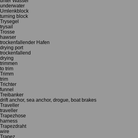
unter Wasser
underwater
Umlenkblock
turning block
Trysegel
trysail
Trosse
hawser
trockenfallender Hafen
drying port
trockenfallend
drying
trimmen
to trim
Trimm
trim
Trichter
funnel
Treibanker
drift anchor, sea anchor, drogue, boat brakes
Traveller
traveller
Trapezhose
harness
Trapezdraht
wire
Trapez