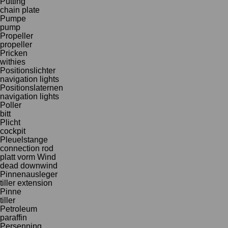
Pütting
chain plate
Pumpe
pump
Propeller
propeller
Pricken
withies
Positionslichter
navigation lights
Positionslaternen
navigation lights
Poller
bitt
Plicht
cockpit
Pleuelstange
connection rod
platt vorm Wind
dead downwind
Pinnenausleger
tiller extension
Pinne
tiller
Petroleum
paraffin
Persenning