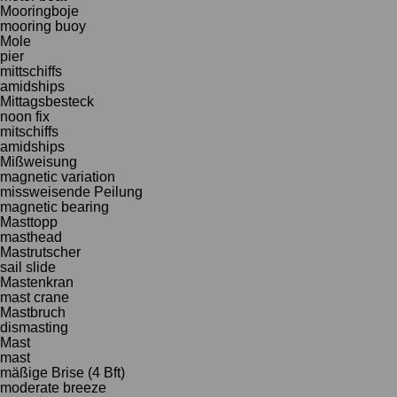
Mooringboje
mooring buoy
Mole
pier
mittschiffs
amidships
Mittagsbesteck
noon fix
mitschiffs
amidships
Mißweisung
magnetic variation
missweisende Peilung
magnetic bearing
Masttopp
masthead
Mastrutscher
sail slide
Mastenkran
mast crane
Mastbruch
dismasting
Mast
mast
mäßige Brise (4 Bft)
moderate breeze