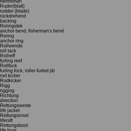
helmsman
Ruder(blatt)
rudder (blade)
rückdrehend
backing
Roringstek
anchor bend, fisherman's bend
Roring
anchor ring
Rollwende
roll tack
Rollreff
furling reef
Rollfock
furling fock, roller-furled jib
rod kicker
Rodkicker
Rigg
rigging
Richtung
direction
Rettungsweste
life jacket
Rettungsinsel
liferaft
Rettungsboot
life boat