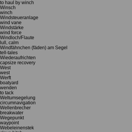
to haul by winch
Winsch
winch
Windsteueranlage
wind vane
Windstärke
wind force
Windloch/Flaute
lull, calm
Windfähnchen (fäden) am Segel
tell-tales
Wiederaufrichten
capsize recovery
West
west
Werft
boatyard
wenden
to tack
Weltumsegelung
circumnavigation
Wellenbrecher
breakwater
Wegepunkt
waypoint
Webeleinenstek