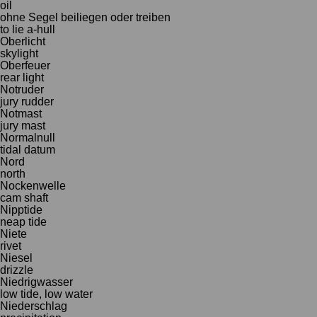
oil
ohne Segel beiliegen oder treiben
to lie a-hull
Oberlicht
skylight
Oberfeuer
rear light
Notruder
jury rudder
Notmast
jury mast
Normalnull
tidal datum
Nord
north
Nockenwelle
cam shaft
Nipptide
neap tide
Niete
rivet
Niesel
drizzle
Niedrigwasser
low tide, low water
Niederschlag