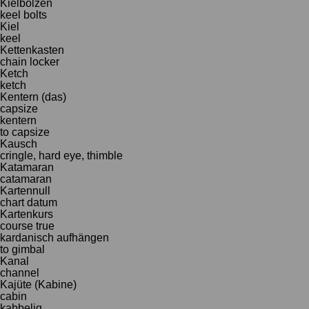
Kielbolzen
keel bolts
Kiel
keel
Kettenkasten
chain locker
Ketch
ketch
Kentern (das)
capsize
kentern
to capsize
Kausch
cringle, hard eye, thimble
Katamaran
catamaran
Kartennull
chart datum
Kartenkurs
course true
kardanisch aufhängen
to gimbal
Kanal
channel
Kajüte (Kabine)
cabin
kabbelig