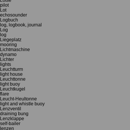
Lotse
pilot
Lot
echosounder
Logbuch
log, logbook, journal
Log
log
Liegeplatz
mooring
Lichtmaschine
dynamo
Lichter
lights
Leuchtturm
light house
Leuchttonne
light buoy
Leuchtkugel
flare
Leucht-Heultonne
light and whistle buoy
Lenzventil
draining bung
Lenzklappe
self-bailer
lenzen