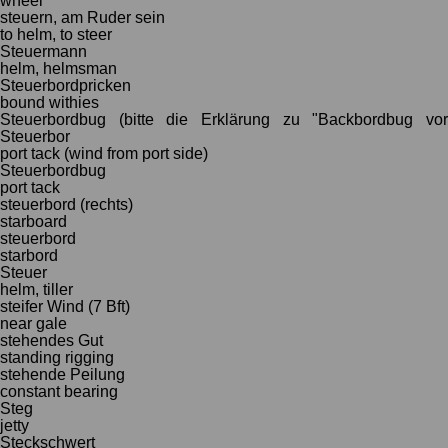
wheel
steuern, am Ruder sein
to helm, to steer
Steuermann
helm, helmsman
Steuerbordpricken
bound withies
Steuerbordbug (bitte die Erklärung zu "Backbordbug vor
Steuerbor
port tack (wind from port side)
Steuerbordbug
port tack
steuerbord (rechts)
starboard
steuerbord
starbord
Steuer
helm, tiller
steifer Wind (7 Bft)
near gale
stehendes Gut
standing rigging
stehende Peilung
constant bearing
Steg
jetty
Steckschwert