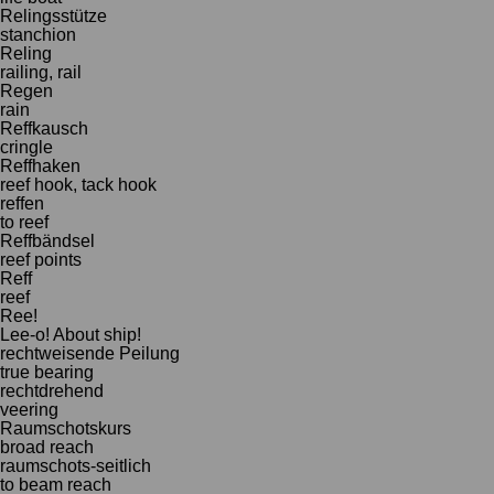
Relingsstütze
stanchion
Reling
railing, rail
Regen
rain
Reffkausch
cringle
Reffhaken
reef hook, tack hook
reffen
to reef
Reffbändsel
reef points
Reff
reef
Ree!
Lee-o! About ship!
rechtweisende Peilung
true bearing
rechtdrehend
veering
Raumschotskurs
broad reach
raumschots-seitlich
to beam reach