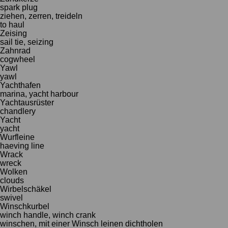
spark plug
ziehen, zerren, treideln
to haul
Zeising
sail tie, seizing
Zahnrad
cogwheel
Yawl
yawl
Yachthafen
marina, yacht harbour
Yachtausrüster
chandlery
Yacht
yacht
Wurfleine
haeving line
Wrack
wreck
Wolken
clouds
Wirbelschäkel
swivel
Winschkurbel
winch handle, winch crank
winschen, mit einer Winsch leinen dichtholen