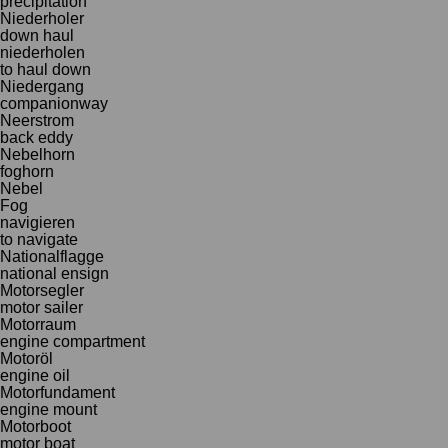
precipitation
Niederholer
down haul
niederholen
to haul down
Niedergang
companionway
Neerstrom
back eddy
Nebelhorn
foghorn
Nebel
Fog
navigieren
to navigate
Nationalflagge
national ensign
Motorsegler
motor sailer
Motorraum
engine compartment
Motoröl
engine oil
Motorfundament
engine mount
Motorboot
motor boat