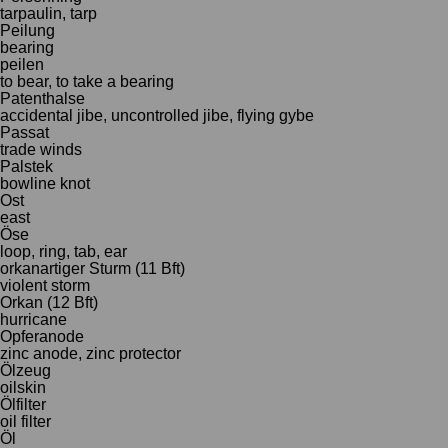
tarpaulin, tarp
Peilung
bearing
peilen
to bear, to take a bearing
Patenthalse
accidental jibe, uncontrolled jibe, flying gybe
Passat
trade winds
Palstek
bowline knot
Ost
east
Öse
loop, ring, tab, ear
orkanartiger Sturm (11 Bft)
violent storm
Orkan (12 Bft)
hurricane
Opferanode
zinc anode, zinc protector
Ölzeug
oilskin
Ölfilter
oil filter
Öl