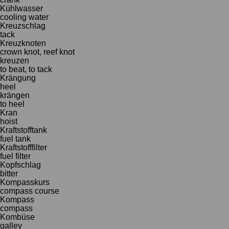
Kühlwasser
cooling water
Kreuzschlag
tack
Kreuzknoten
crown knot, reef knot
kreuzen
to beat, to tack
Krängung
heel
krängen
to heel
Kran
hoist
Kraftstofftank
fuel tank
Kraftstofffilter
fuel filter
Kopfschlag
bitter
Kompasskurs
compass course
Kompass
compass
Kombüse
galley