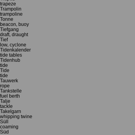
trapeze
Trampolin
trampoline
Tonne
beacon, buoy
Tiefgang
draft, draught
Tief
low, cyclone
Tidenkalender
tide tables
Tidenhub
tide
Tide
tide
Tauwerk
rope
Tankstelle
fuel berth
Talje
tackle
Takelgarn
whipping twine
Süll
coaming
Süd