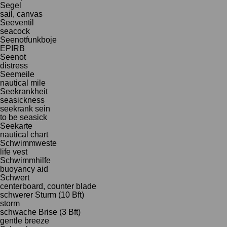
Segel
sail, canvas
Seeventil
seacock
Seenotfunkboje
EPIRB
Seenot
distress
Seemeile
nautical mile
Seekrankheit
seasickness
seekrank sein
to be seasick
Seekarte
nautical chart
Schwimmweste
life vest
Schwimmhilfe
buoyancy aid
Schwert
centerboard, counter blade
schwerer Sturm (10 Bft)
storm
schwache Brise (3 Bft)
gentle breeze